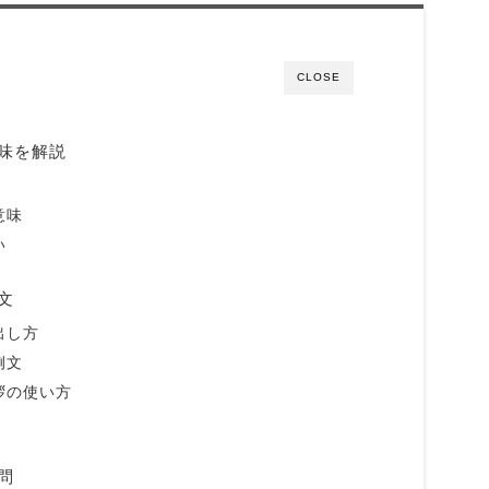
CLOSE
味を解説
意味
い
文
出し方
例文
拶の使い方
問