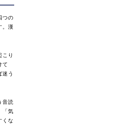
四つの
す。漢
起こり
けて
ば迷う
う音読
、「気
すくな