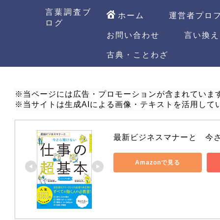
言葉調査ブ
ホーム
運営者プロ
ログ
お問い合わせ
言い換え
古典・ことわざ
※当ページには広告・プロモーションが含まれていま
※当サイトは生成AIによる画像・テキストを活用して
最新ビジネスマナーと　今
Amazonで見る