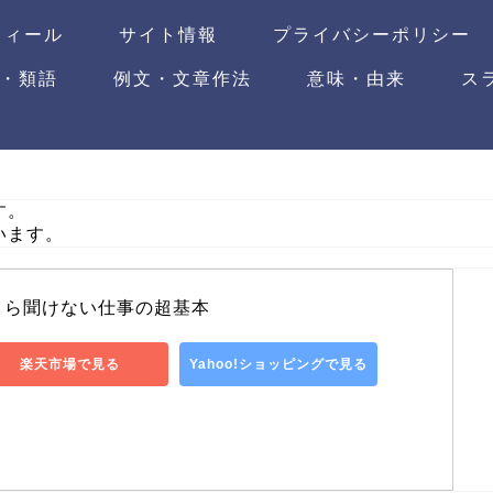
フィール
サイト情報
プライバシーポリシー
・類語
例文・文章作法
意味・由来
ス
す。
います。
さら聞けない仕事の超基本
楽天市場で見る
Yahoo!ショッピングで見る