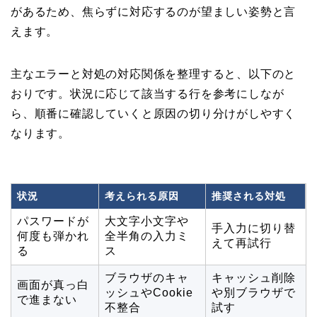
があるため、焦らずに対応するのが望ましい姿勢と言
えます。
主なエラーと対処の対応関係を整理すると、以下のと
おりです。状況に応じて該当する行を参考にしなが
ら、順番に確認していくと原因の切り分けがしやすく
なります。
状況
考えられる原因
推奨される対処
パスワードが
大文字小文字や
手入力に切り替
何度も弾かれ
全半角の入力ミ
えて再試行
る
ス
ブラウザのキャ
キャッシュ削除
画面が真っ白
ッシュやCookie
や別ブラウザで
で進まない
不整合
試す