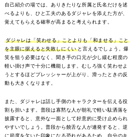
自己紹介の場では、ありきたりな所属と氏名だけを述
べるよりも、ひと工夫のあるダジャレを添えた方が、
覚えてもらえる確率が高まると考えられます。
ダジャレは「笑わせる」ことよりも「和ませる」こと
を主眼に据えると失敗しにくい
と言えるでしょう。爆
笑を狙う必要はなく、聞き手の口元が少し緩む程度の
軽い掛け声で十分に機能します。むしろ強く笑わせよ
うとするほどプレッシャーが上がり、滑ったときの反
動も大きくなります。
また、ダジャレは話し手側のキャラクターを伝える役
割も担います。普段は寡黙な人が朝礼で軽い駄洒落を
披露すると、意外な一面として好意的に受け止められ
やすいでしょう。普段から饒舌な人が連発すると、逆
に節度を欠いた印象になる恐れがあるため、自分のキ