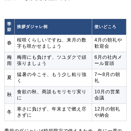
季
挨拶ダジャレ例
使いどころ
節
桜咲くらしいですね、来月の数
4月の朝礼や
春
字も咲かせましょう
歓迎会
梅
梅雨にも負けず、ツユダクで頑
6月の社内メ
雨
張りましょう
ール冒頭
猛暑の今こそ、もう少し粘り強
7〜8月の朝
夏
く
礼
食欲の秋、商談もモリモリ実り
10月の営業
秋
に
会議
寒さに負けず、年末まで燃え尽
12月の朝礼
冬
きずに
や納会
季節のダジャレは時節限定で使えるため、年に一度の