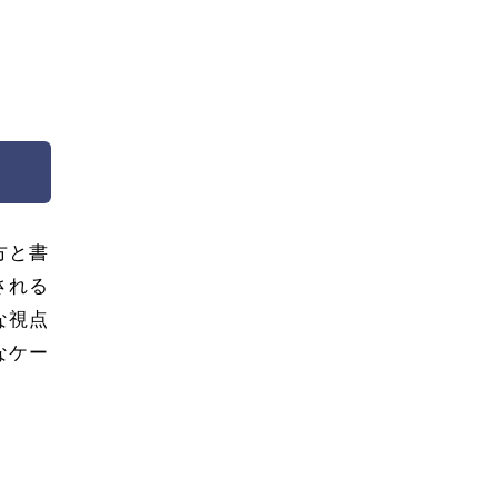
方と書
される
な視点
なケー