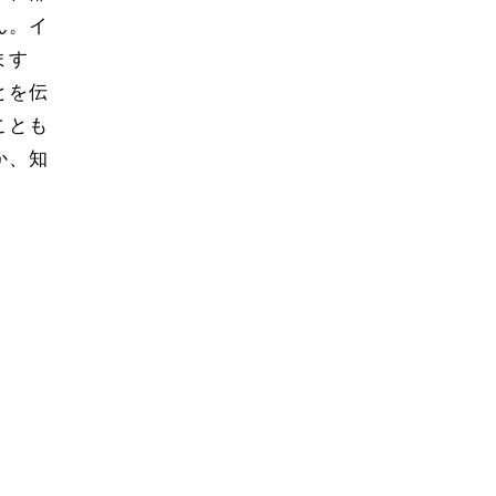
ん。イ
ます
とを伝
ことも
か、知