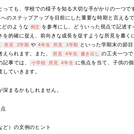
とっても、学校での様子を知る大切な手がかりの一つで
年へのステップアップを目前にした重要な時期と言える
にどのような
を参考にし、どういった視点で記述す
例文
さを的確に捉え、前向きな成長を促すような所見を書く
や
といった学期末の節目
生 所見 2学期
4年生 所見 3学期
考えられます。また、
の工夫一つで
所見 4年生 書き出し
の記事では、
に焦点を当て、子供の
小学校 所見 4年生
査していきます。
が深まるかもしれません。
視点
など）の文例のヒント