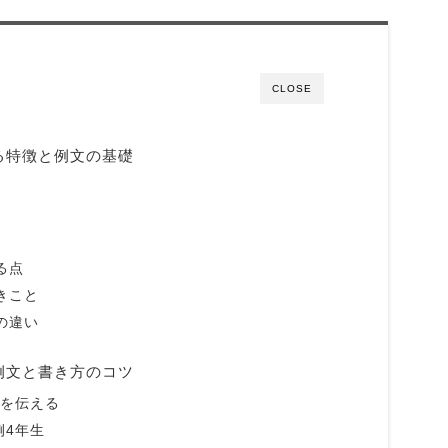
CLOSE
る特徴と例文の基礎
る点
きこと
の違い
例文と書き方のコツ
況を伝える
例4年生