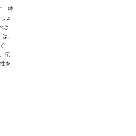
す。特
でしょ
べき
には、
で
、伝
個性を