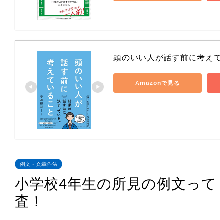
頭のいい人が話す前に考え
Amazonで見る
例文・文章作法
小学校4年生の所見の例文っ
査！