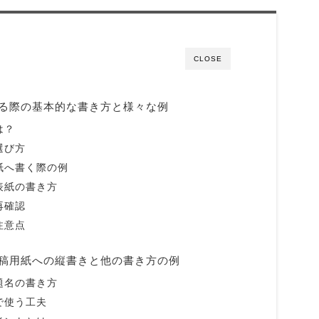
CLOSE
る際の基本的な書き方と様々な例
は？
選び方
紙へ書く際の例
表紙の書き方
再確認
注意点
稿用紙への縦書きと他の書き方の例
題名の書き方
で使う工夫