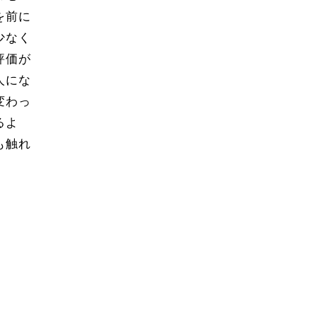
を前に
少なく
評価が
人にな
変わっ
るよ
も触れ