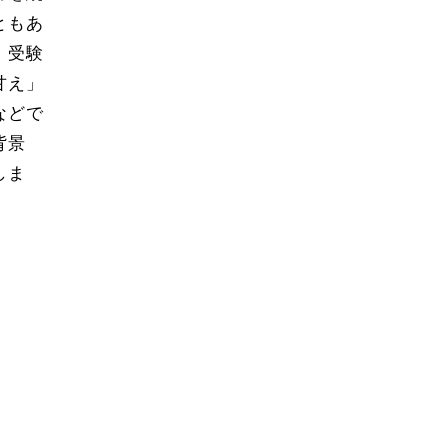
ともあ
、受験
甘え」
などで
背景
しま