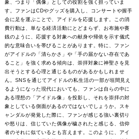
象、つまり「偶像」としての役割を強く担っていま
す。ファンはCDやグッズを購入し、コンサートや握手
会に足を運ぶことで、アイドルを応援します。この消
費行動は、単なる経済活動にとどまらず、お布施や賽
銭のように、応援する対象への献身や帰依を示す儀式
的な意味合いを帯びることがあります。特に、ファン
がアイドルの「清らかさ」や「手の届かない存在であ
ること」を強く求める傾向は、崇拝対象に神聖さを見
出そうとする心理と通じるものがあるかもしれませ
ん。SNSを通じてアイドルの私生活の一部が垣間見え
るようになった現代においても、ファンは自らの中に
ある理想の「アイドル像」を投影し、それを崇拝の対
象としている側面があるのではないでしょうか。スキ
ャンダルが発覚した際に、ファンが感じる強い裏切り
や怒りは、信じていた偶像が穢されたと感じる、信仰
者のそれに似ているとも言えます。このように、アイ