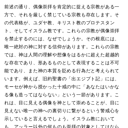
前述の通り、偶像崇拝を肯定的に捉える宗教がある一
方で、それを厳しく禁じている宗教も存在します。そ
の代表格が、ユダヤ教、キリスト教のプロテスタン
ト、そしてイスラム教です。これらの宗教が偶像崇拝
を禁止するのには、なぜでしょうか。その根底には、
唯一絶対の神に対する信仰があります。これらの宗教
では、神は人間の理解や想像をはるかに超えた超越的
な存在であり、形あるものとして表現することは不可
能であり、また神の本質を貶める行為だと考えられて
います。例えば、旧約聖書の「出エジプト記」には、
モーセが神から授かった十戒の中に「あなたはいかな
る像も造ってはならない」という一節があります。こ
れは、目に見える偶像を神として崇めることが、目に
見えない唯一の神への裏切りに繋がるという警戒心を
示していると言えるでしょう。イスラム教において
も、アッラー以外の何ものも崇拝の対象としてはなら