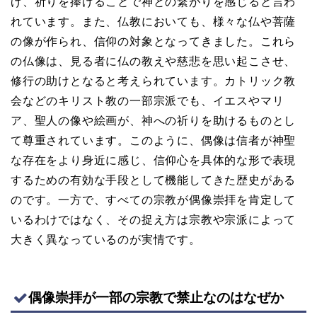
げ、祈りを捧げることで神との繋がりを感じると言わ
れています。また、仏教においても、様々な仏や菩薩
の像が作られ、信仰の対象となってきました。これら
の仏像は、見る者に仏の教えや慈悲を思い起こさせ、
修行の助けとなると考えられています。カトリック教
会などのキリスト教の一部宗派でも、イエスやマリ
ア、聖人の像や絵画が、神への祈りを助けるものとし
て尊重されています。このように、偶像は信者が神聖
な存在をより身近に感じ、信仰心を具体的な形で表現
するための有効な手段として機能してきた歴史がある
のです。一方で、すべての宗教が偶像崇拝を肯定して
いるわけではなく、その捉え方は宗教や宗派によって
大きく異なっているのが実情です。
偶像崇拝が一部の宗教で禁止なのはなぜか