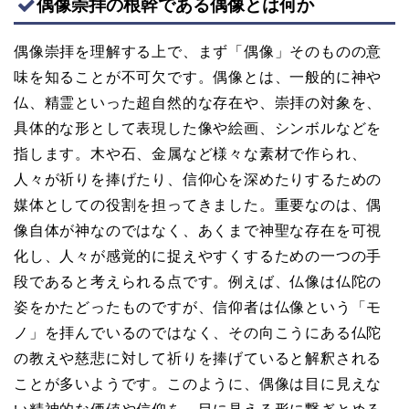
偶像崇拝の根幹である偶像とは何か
偶像崇拝を理解する上で、まず「偶像」そのものの意
味を知ることが不可欠です。偶像とは、一般的に神や
仏、精霊といった超自然的な存在や、崇拝の対象を、
具体的な形として表現した像や絵画、シンボルなどを
指します。木や石、金属など様々な素材で作られ、
人々が祈りを捧げたり、信仰心を深めたりするための
媒体としての役割を担ってきました。重要なのは、偶
像自体が神なのではなく、あくまで神聖な存在を可視
化し、人々が感覚的に捉えやすくするための一つの手
段であると考えられる点です。例えば、仏像は仏陀の
姿をかたどったものですが、信仰者は仏像という「モ
ノ」を拝んでいるのではなく、その向こうにある仏陀
の教えや慈悲に対して祈りを捧げていると解釈される
ことが多いようです。このように、偶像は目に見えな