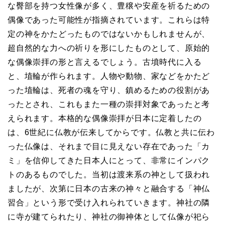
な臀部を持つ女性像が多く、豊穣や安産を祈るための
偶像であった可能性が指摘されています。これらは特
定の神をかたどったものではないかもしれませんが、
超自然的な力への祈りを形にしたものとして、原始的
な偶像崇拝の形と言えるでしょう。古墳時代に入る
と、埴輪が作られます。人物や動物、家などをかたど
った埴輪は、死者の魂を守り、鎮めるための役割があ
ったとされ、これもまた一種の崇拝対象であったと考
えられます。本格的な偶像崇拝が日本に定着したの
は、6世紀に仏教が伝来してからです。仏教と共に伝わ
った仏像は、それまで目に見えない存在であった「カ
ミ」を信仰してきた日本人にとって、非常にインパク
トのあるものでした。当初は渡来系の神として扱われ
ましたが、次第に日本の古来の神々と融合する「神仏
習合」という形で受け入れられていきます。神社の隣
に寺が建てられたり、神社の御神体として仏像が祀ら