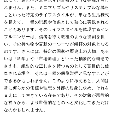
はなく、進むべき道を示す預言者のような存在かもし
れません。また、ミニマリズムやサステナブルな暮ら
しといった特定のライフスタイルが、単なる生活様式
を超えて、一種の思想や信条として熱心に実践される
こともあります。そのライフスタイルを体現するイン
フルエンサーは、信者を導く教祖のような役割を担
い、その持ち物や言動の一つ一つが崇拝の対象となる
のです。さらには、特定の国家や歴史上の人物、ある
いは「科学」や「市場原理」といった抽象的な概念で
さえも、絶対的な正しさを持つものとして盲目的に信
奉される場合、それは一種の偶像崇拝と見なすことが
できるかもしれません。このように考えると、人間は
常に何らかの価値や理想を外部の対象に求め、それを
支えにして生きている存在であり、その対象が宗教的
な神々から、より世俗的なものへと変化してきただけ
なのかもしれません。