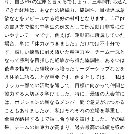
り、自己PRの宝庫と言えるでしょう。三年間打ち込ん
できた経験は、あなたの継続力、協調性、目標達成意
欲などをアピールする絶好の材料となります。自己pr
の書き方で悩む中学生の例文として部活動は非常に使
いやすいテーマです。例えば、運動部に所属していた
場合、単に「体力がつきました」だけでは不十分で
す。厳しい練習に耐え抜いた精神力や、チーム一丸と
なって勝利を目指した経験から得た協調性、あるいは
後輩を指導した経験から培ったリーダーシップなどを
具体的に語ることが重要です。例文としては、「私は
サッカー部での活動を通して、目標に向かって仲間と
協力する大切さを学びました。特に、最後の大会前に
は、ポジションの異なるメンバー間で意見がぶつかる
こともありましたが、私はそれぞれの立場を尊重し、
全員が納得するまで話し合う場を設けました。その結
果、チームの結束力が高まり、過去最高の成績を収め