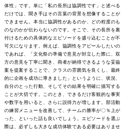
体性」です。単に「私の長所は協調性です」と述べる
だけでは、聞き手はその言葉の背景を想像することが
できません。本当に協調性があるのか、どの程度のも
のなのかが伝わらないのです。そこで、その長所を裏
付けるための具体的なエピソードを盛り込むことが不
可欠になります。例えば、協調性をアピールしたいの
であれば、「文化祭の準備で意見が対立した際に、双
方の意見を丁寧に聞き、両者が納得できるような妥協
案を提案することで、クラスの雰囲気を良くし、最終
的に企画を成功に導きました」というように、状況、
自分のとった行動、そしてその結果を明確に描写する
ことが大切です。このとき、できるだけ客観的な事実
や数字を用いると、さらに説得力が増します。部活動
の練習メニューを改善して、チームの勝率が〇％上が
った、といった話も良いでしょう。エピソードを選ぶ
際は、必ずしも大きな成功体験である必要はありませ