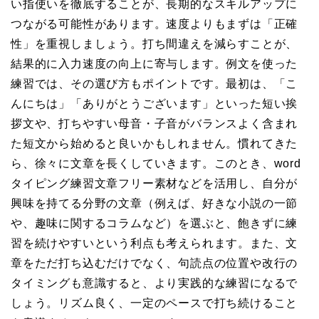
い指使いを徹底することが、長期的なスキルアップに
つながる可能性があります。速度よりもまずは「正確
性」を重視しましょう。打ち間違えを減らすことが、
結果的に入力速度の向上に寄与します。例文を使った
練習では、その選び方もポイントです。最初は、「こ
んにちは」「ありがとうございます」といった短い挨
拶文や、打ちやすい母音・子音がバランスよく含まれ
た短文から始めると良いかもしれません。慣れてきた
ら、徐々に文章を長くしていきます。このとき、word
タイピング練習文章フリー素材などを活用し、自分が
興味を持てる分野の文章（例えば、好きな小説の一節
や、趣味に関するコラムなど）を選ぶと、飽きずに練
習を続けやすいという利点も考えられます。また、文
章をただ打ち込むだけでなく、句読点の位置や改行の
タイミングも意識すると、より実践的な練習になるで
しょう。リズム良く、一定のペースで打ち続けること