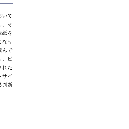
おいて
し、そ
表紙を
となり
読んで
も、ビ
された
トサイ
己判断