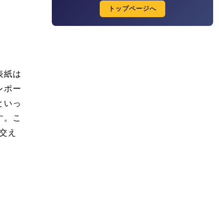
トップページへ
表紙は
レポー
といっ
す。こ
交え