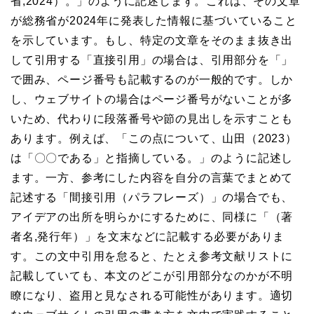
省,2024）。」のように記述します。これは、その文章
が総務省が2024年に発表した情報に基づいていること
を示しています。もし、特定の文章をそのまま抜き出
して引用する「直接引用」の場合は、引用部分を「」
で囲み、ページ番号も記載するのが一般的です。しか
し、ウェブサイトの場合はページ番号がないことが多
いため、代わりに段落番号や節の見出しを示すことも
あります。例えば、「この点について、山田（2023）
は「〇〇である」と指摘している。」のように記述し
ます。一方、参考にした内容を自分の言葉でまとめて
記述する「間接引用（パラフレーズ）」の場合でも、
アイデアの出所を明らかにするために、同様に「（著
者名,発行年）」を文末などに記載する必要がありま
す。この文中引用を怠ると、たとえ参考文献リストに
記載していても、本文のどこが引用部分なのかが不明
瞭になり、盗用と見なされる可能性があります。適切