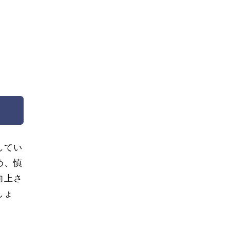
してい
め、慎
向上さ
しょ