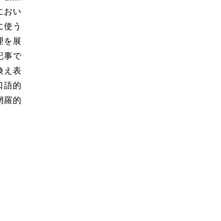
におい
に使う
理を展
記事で
換え表
口語的
網羅的