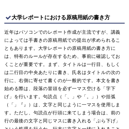
大学レポートにおける原稿用紙の書き方
近年はパソコンでのレポート作成が主流ですが、講義
によっては手書きの原稿用紙での提出が求められるこ
ともあります。大学レポートの原稿用紙の書き方に
は、特有のルールが存在するため、事前に確認してお
くことが重要です。まず、タイトルは一行目、もしく
は二行目の中央あたりに書き、氏名はタイトルの次の
行に、右側に寄せて書くのが一般的です。本文を書き
始める際は、段落の冒頭を必ず一マス空ける「字下
げ」を行います。句読点（「、」や「。」）や括弧
（「」『』）は、文字と同じように一マスを使用しま
す。ただし、句読点が行頭に来てしまう場合は、前の
行の最後の文字と同じマスに書き入れる「ぶら下げ」
という処理を行うか、行末に文字と一緒に入れること