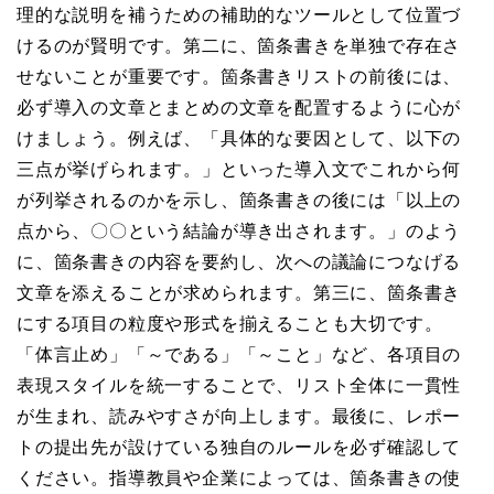
理的な説明を補うための補助的なツールとして位置づ
けるのが賢明です。第二に、箇条書きを単独で存在さ
せないことが重要です。箇条書きリストの前後には、
必ず導入の文章とまとめの文章を配置するように心が
けましょう。例えば、「具体的な要因として、以下の
三点が挙げられます。」といった導入文でこれから何
が列挙されるのかを示し、箇条書きの後には「以上の
点から、〇〇という結論が導き出されます。」のよう
に、箇条書きの内容を要約し、次への議論につなげる
文章を添えることが求められます。第三に、箇条書き
にする項目の粒度や形式を揃えることも大切です。
「体言止め」「～である」「～こと」など、各項目の
表現スタイルを統一することで、リスト全体に一貫性
が生まれ、読みやすさが向上します。最後に、レポー
トの提出先が設けている独自のルールを必ず確認して
ください。指導教員や企業によっては、箇条書きの使