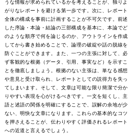
うな情報が求められているかを考えることが、独りよ
がりなレポートを避ける第一歩です。次に、レポート
全体の構成を事前に計画することが不可欠です。前述
した序論・本論・結論の三部構成を基本に、本論でど
のような順序で何を論じるのか、アウトラインを作成
してから書き始めることで、論理の破綻や話の脱線を
防ぐことができます。また、一つの主張に対して、必
ず客観的な根拠（データ、引用、事実など）を示すこ
とを徹底しましょう。根拠のない主張は、単なる感想
や意見と受け取られ、レポートとしての説得力を失っ
てしまいます。そして、文章は可能な限り簡潔で分か
りやすい表現を心がけるべきです。一文を短くし、主
語と述語の関係を明確にすることで、誤解の余地が少
ない、明快な文章になります。これらの基本的なコツ
を押さえることが、伝わりやすく評価されるレポート
への近道と言えるでしょう。