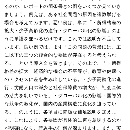
るのか、レポートの箇条書きの例をいくつか見ていき
ましょう。例えば、ある社会問題の原因を複数挙げる
場合を考えてみます。悪い例は、単に「・所得格差の
拡大・少子高齢化の進行・グローバル化の影響」のよ
うに単語を並べるだけです。これでは説明が不足して
います。良い例では、まず「この問題の背景には、主
に以下の三つの複合的な要因が存在すると考えられ
る。」という導入文を置きます。その上で、「・所得
格差の拡大：経済的な機会の不平等が、教育や健康へ
のアクセスに差を生み出している。・少子高齢化の進
行：労働人口の減少と社会保障費の増大が、社会全体
の活力を削いでいる。・グローバル化の影響：国際的
な競争の激化が、国内の産業構造に変化を迫ってい
る。」のように、各項目に簡潔な補足説明を加えま
す。これにより、各要因が具体的に何を意味するのか
が明確になり、読み手の理解が深まります。また、実