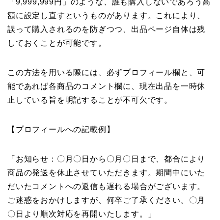
「9,999,999円」のような、誰も購入しないであろう高
額に設定し直すというものがあります。これにより、
誤って購入されるのを防ぎつつ、出品ページ自体は残
しておくことが可能です。
この方法を用いる際には、必ずプロフィール欄と、可
能であれば各商品のコメント欄に、現在出品を一時休
止している旨を明記することが不可欠です。
【プロフィールへの記載例】
「お知らせ：〇月〇日から〇月〇日まで、都合により
商品の発送を休止させていただきます。期間中にいた
だいたコメントへの返信も遅れる場合がございます。
ご迷惑をおかけしますが、何卒ご了承ください。〇月
〇日より順次対応を再開いたします。」