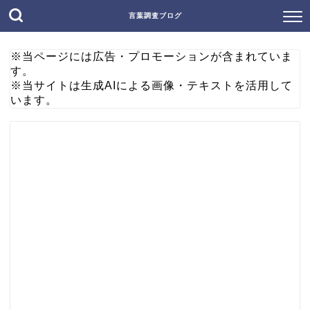
言葉調査ブログ
※当ページには広告・プロモーションが含まれていま
す。
※当サイトは生成AIによる画像・テキストを活用して
います。