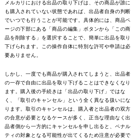
メルカリにおける出品の取り下げは、その商品が誰に
も購入されていない状態であれば、出品者自身の判断
でいつでも行うことが可能です。具体的には、商品ペ
ージの下部にある「商品の編集」ボタンから「この商
品を削除する」を選択することで、簡単に出品を取り
下げられます。この操作自体に特別な許可や申請は必
要ありません。
しかし、一度でも商品が購入されてしまうと、出品者
の一存で自由に出品を取り下げることはできなくなり
ます。購入後の手続きは「出品の取り下げ」ではな
く、「取引のキャンセル」という全く異なる扱いにな
ります。取引のキャンセルは、購入者と出品者の双方
の合意が必要となるケースが多く、正当な理由なく出
品者側から一方的にキャンセルを申し出ると、ペナル
ティの対象となる可能性が出てくるため注意が必要で