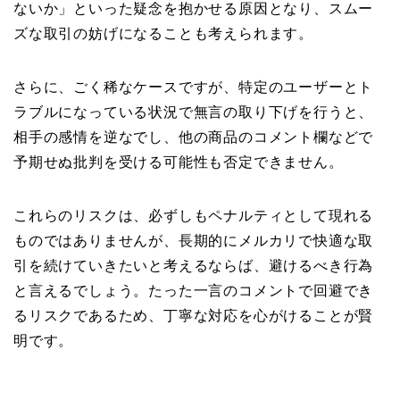
ないか」といった疑念を抱かせる原因となり、スムー
ズな取引の妨げになることも考えられます。
さらに、ごく稀なケースですが、特定のユーザーとト
ラブルになっている状況で無言の取り下げを行うと、
相手の感情を逆なでし、他の商品のコメント欄などで
予期せぬ批判を受ける可能性も否定できません。
これらのリスクは、必ずしもペナルティとして現れる
ものではありませんが、長期的にメルカリで快適な取
引を続けていきたいと考えるならば、避けるべき行為
と言えるでしょう。たった一言のコメントで回避でき
るリスクであるため、丁寧な対応を心がけることが賢
明です。