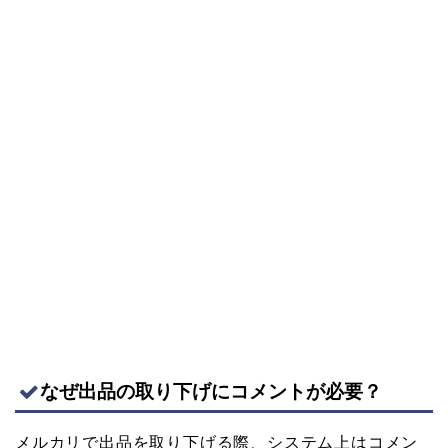
なぜ出品の取り下げにコメントが必要？
メルカリで出品を取り下げる際、システム上はコメン