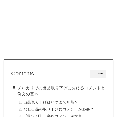
Contents
CLOSE
メルカリでの出品取り下げにおけるコメントと
例文の基本
出品取り下げはいつまで可能？
なぜ出品の取り下げにコメントが必要？
【状況別】丁寧なコメント例文集