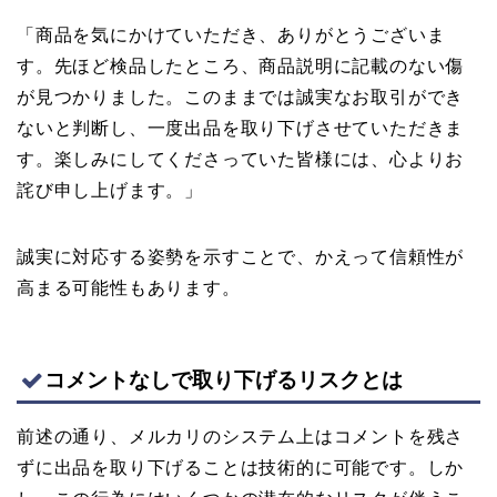
「商品を気にかけていただき、ありがとうございま
す。先ほど検品したところ、商品説明に記載のない傷
が見つかりました。このままでは誠実なお取引ができ
ないと判断し、一度出品を取り下げさせていただきま
す。楽しみにしてくださっていた皆様には、心よりお
詫び申し上げます。」
誠実に対応する姿勢を示すことで、かえって信頼性が
高まる可能性もあります。
コメントなしで取り下げるリスクとは
前述の通り、メルカリのシステム上はコメントを残さ
ずに出品を取り下げることは技術的に可能です。しか