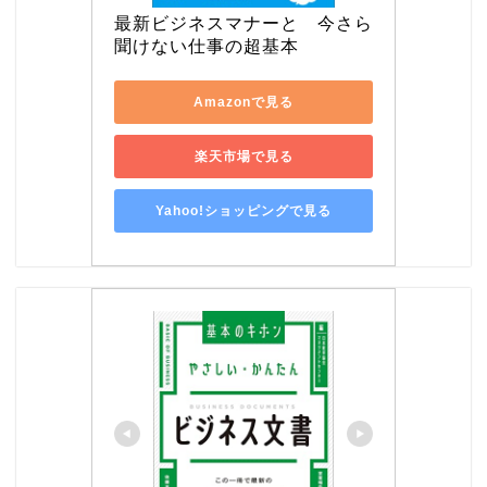
最新ビジネスマナーと　今さら
聞けない仕事の超基本
Amazonで見る
楽天市場で見る
Yahoo!ショッピングで見る