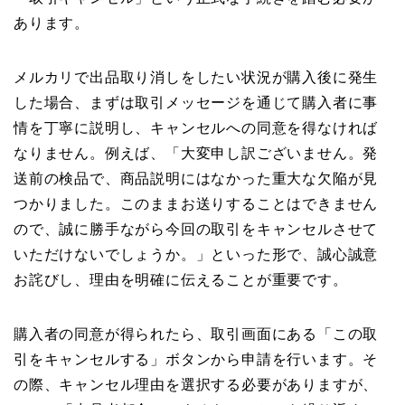
あります。
メルカリで出品取り消しをしたい状況が購入後に発生
した場合、まずは取引メッセージを通じて購入者に事
情を丁寧に説明し、キャンセルへの同意を得なければ
なりません。例えば、「大変申し訳ございません。発
送前の検品で、商品説明にはなかった重大な欠陥が見
つかりました。このままお送りすることはできません
ので、誠に勝手ながら今回の取引をキャンセルさせて
いただけないでしょうか。」といった形で、誠心誠意
お詫びし、理由を明確に伝えることが重要です。
購入者の同意が得られたら、取引画面にある「この取
引をキャンセルする」ボタンから申請を行います。そ
の際、キャンセル理由を選択する必要がありますが、