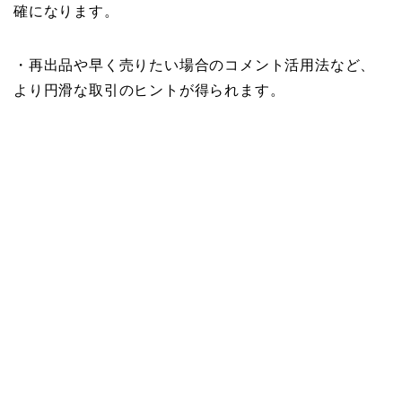
確になります。
・再出品や早く売りたい場合のコメント活用法など、
より円滑な取引のヒントが得られます。