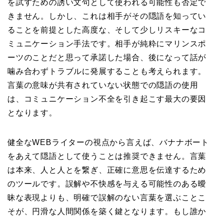
を試すための誘い文句として使われる可能性も否定で
きません。しかし、これは相手がその隠語を知ってい
ることを前提とした高度な、そして少しリスキーなコ
ミュニケーション手法です。相手が純粋にマリンスポ
ーツのことだと思って承諾した場合、後になって話が
噛み合わずトラブルに発展することも考えられます。
言葉の意味が共有されていない状態での隠語の使用
は、コミュニケーション不全を引き起こす最大の要因
となります。
健全なWEBライターの視点から言えば、バナナボート
をあえて隠語として使うことは推奨できません。言葉
は本来、人と人とを繋ぎ、正確に意思を伝達するため
のツールです。誤解や不快感を与える可能性のある曖
昧な表現よりも、明確で誤解のない言葉を選ぶことこ
そが、円滑な人間関係を築く鍵となります。もし誰か