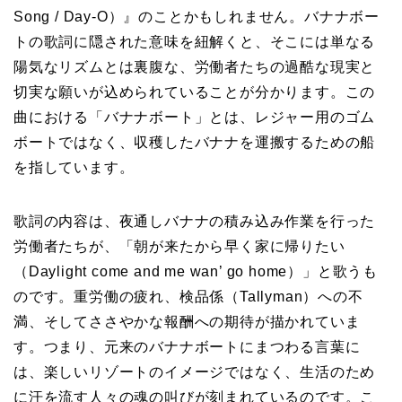
Song / Day-O）』のことかもしれません。バナナボー
トの歌詞に隠された意味を紐解くと、そこには単なる
陽気なリズムとは裏腹な、労働者たちの過酷な現実と
切実な願いが込められていることが分かります。この
曲における「バナナボート」とは、レジャー用のゴム
ボートではなく、収穫したバナナを運搬するための船
を指しています。
歌詞の内容は、夜通しバナナの積み込み作業を行った
労働者たちが、「朝が来たから早く家に帰りたい
（Daylight come and me wan’ go home）」と歌うも
のです。重労働の疲れ、検品係（Tallyman）への不
満、そしてささやかな報酬への期待が描かれていま
す。つまり、元来のバナナボートにまつわる言葉に
は、楽しいリゾートのイメージではなく、生活のため
に汗を流す人々の魂の叫びが刻まれているのです。こ