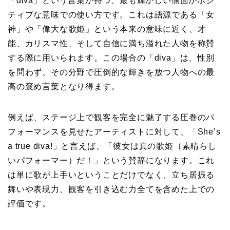
「diva」という言葉が持つ、最も輝かしい側面がポジ
ティブな意味での使い方です。これは語源である「女
神」や「偉大な歌姫」という本来の意味に近く、才
能、カリスマ性、そして自信に満ち溢れた人物を称賛
する際に用いられます。この場合の「diva」は、性別
を問わず、その分野で圧倒的な輝きを放つ人物への最
高の褒め言葉となり得ます。
例えば、ステージ上で観客を完全に魅了する圧巻のパ
フォーマンスを見せたアーティストに対して、「She’s
a true diva!」と言えば、「彼女は真の歌姫（素晴らし
いパフォーマー）だ！」という賛辞になります。これ
は単に歌が上手いということだけでなく、立ち居振る
舞いや表現力、観客を引き込む力全てを含めた上での
評価です。