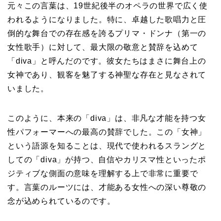
元々この言葉は、19世紀後半のオペラの世界で広く使
われるようになりました。特に、卓越した歌唱力と圧
倒的な舞台での存在感を誇るプリマ・ドンナ（第一の
女性歌手）に対して、最大限の敬意と賛辞を込めて
「diva」と呼んだのです。彼女たちはまさに舞台上の
女神であり、観客を魅了する神聖な存在と見なされて
いました。
このように、本来の「diva」は、非凡な才能を持つ女
性パフォーマーへの最高の賛辞でした。この「女神」
という語源を知ることは、現代で使われるスラングと
しての「diva」が持つ、自信やカリスマ性といったポ
ジティブな側面の意味を理解する上で非常に重要で
す。言葉のルーツには、才能ある女性への深い尊敬の
念が込められているのです。