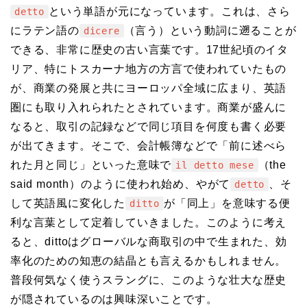
という単語が元になっています。これは、さら
detto
にラテン語の
（言う）という動詞に遡ることが
dicere
できる、非常に歴史の古い言葉です。17世紀頃のイタ
リア、特にトスカーナ地方の方言で使われていたもの
が、商業の発展と共にヨーロッパ全域に広まり、英語
圏にも取り入れられたとされています。商業が盛んに
なると、取引の記録などで同じ項目を何度も書く必要
が出てきます。そこで、会計帳簿などで「前に述べら
れた月と同じ」といった意味で
（the
il detto mese
said month）のように使われ始め、やがて
、そ
detto
して英語風に変化した
が「同上」を意味する便
ditto
利な言葉として定着していきました。このように考え
ると、dittoはグローバルな商取引の中で生まれた、効
率化のための知恵の結晶とも言えるかもしれません。
普段何気なく使うスラングに、このような壮大な歴史
が隠されているのは興味深いことです。