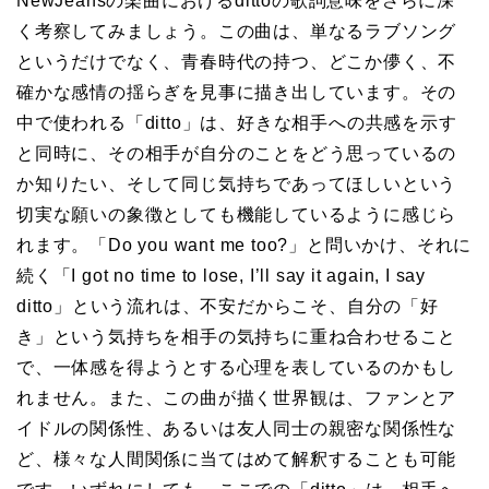
NewJeansの楽曲におけるdittoの歌詞意味をさらに深
く考察してみましょう。この曲は、単なるラブソング
というだけでなく、青春時代の持つ、どこか儚く、不
確かな感情の揺らぎを見事に描き出しています。その
中で使われる「ditto」は、好きな相手への共感を示す
と同時に、その相手が自分のことをどう思っているの
か知りたい、そして同じ気持ちであってほしいという
切実な願いの象徴としても機能しているように感じら
れます。「Do you want me too?」と問いかけ、それに
続く「I got no time to lose, I’ll say it again, I say
ditto」という流れは、不安だからこそ、自分の「好
き」という気持ちを相手の気持ちに重ね合わせること
で、一体感を得ようとする心理を表しているのかもし
れません。また、この曲が描く世界観は、ファンとア
イドルの関係性、あるいは友人同士の親密な関係性な
ど、様々な人間関係に当てはめて解釈することも可能