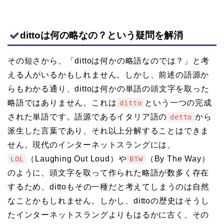
dittoは何の略なの？という疑問を解消
その短さから、「dittoは何かの略語なのでは？」と考
える人がいるかもしれません。しかし、前述の語源か
らもわかる通り、dittoは何かの単語の頭文字を取った
略語ではありません。これは
という一つの完成
ditto
された単語です。語源であるイタリア語の
から
detto
派生した言葉であり、それ以上分解することはできま
せん。現代のインターネットスラングには、
（Laughing Out Loud）や
（By The Way）
LOL
BTW
のように、頭文字を取って作られた略語が数多く存在
するため、dittoもその一種だと考えてしまうのは自然
なことかもしれません。しかし、dittoの歴史はそうし
たインターネットスラングよりもはるかに古く、その