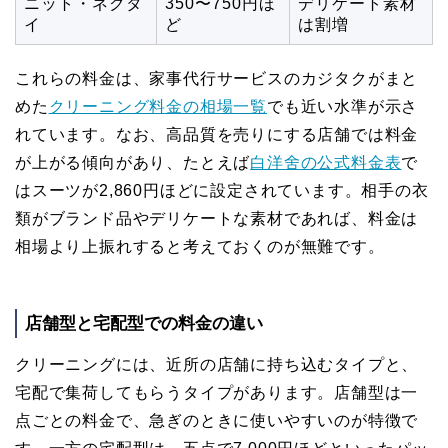
ニット・ネクタ
350〜750円ほ
デリケート素材
イ
ど
は割増
これらの料金は、家事代行サービスのカジタクがまと
めた
クリーニング料金の相場一覧
でも近い水準が示さ
れています。なお、高品質を売りにする店舗では料金
が上がる傾向があり、たとえば
白洋舍の公式料金表
で
はスーツが2,860円ほどに設定されています。相手の衣
類がブランド品やデリケートな素材であれば、料金は
相場より上振れすると考えておくのが無難です。
店舗型と宅配型での料金の違い
クリーニングには、近所の店舗に持ち込むタイプと、
宅配で集荷してもらうタイプがあります。店舗型は一
点ごとの料金で、急ぎのときに使いやすいのが特徴で