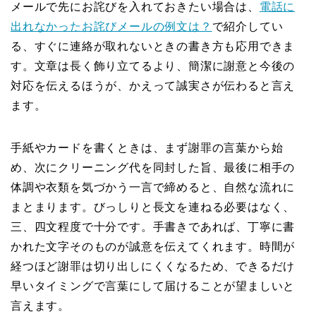
メールで先にお詫びを入れておきたい場合は、
電話に
出れなかったお詫びメールの例文は？
で紹介してい
る、すぐに連絡が取れないときの書き方も応用できま
す。文章は長く飾り立てるより、簡潔に謝意と今後の
対応を伝えるほうが、かえって誠実さが伝わると言え
ます。
手紙やカードを書くときは、まず謝罪の言葉から始
め、次にクリーニング代を同封した旨、最後に相手の
体調や衣類を気づかう一言で締めると、自然な流れに
まとまります。びっしりと長文を連ねる必要はなく、
三、四文程度で十分です。手書きであれば、丁寧に書
かれた文字そのものが誠意を伝えてくれます。時間が
経つほど謝罪は切り出しにくくなるため、できるだけ
早いタイミングで言葉にして届けることが望ましいと
言えます。