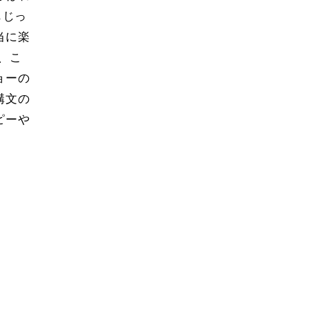
もじっ
当に楽
、こ
ョーの
構文の
ピーや