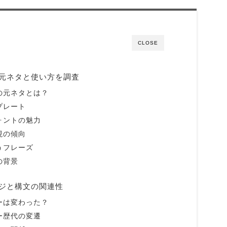
CLOSE
元ネタと使い方を調査
の元ネタとは？
プレート
ォントの魅力
現の傾向
うフレーズ
の背景
ジと構文の関連性
ーは変わった？
ー歴代の変遷