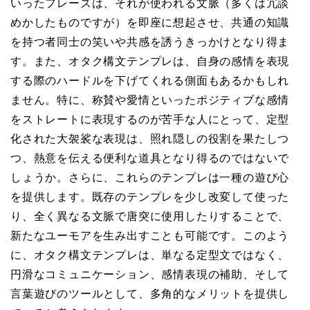
いったフレーズは、それが使われる文脈（多くは冗談
めかしたものですが）を即座に想起させ、共通の知識
を持つ者同士の笑いや共感を誘うきっかけとなり得ま
す。また、オタク構文テンプレは、自身の感情を表現
する際のハードルを下げてくれる側面もあるかもしれ
ません。特に、称賛や愛情といったポジティブな感情
をストレートに表現するのが苦手な人にとって、定型
化された大袈裟な表現は、照れ隠しの役割を果たしつ
つ、熱意を伝える便利な道具となり得るのではないで
しょうか。さらに、これらのテンプレは一種の遊び心
を提供します。既存のテンプレを少し改変して使った
り、全く異なる文脈で唐突に使用したりすることで、
新たなユーモアを生み出すことも可能です。このよう
に、オタク構文テンプレは、単なる定型文ではなく、
円滑なコミュニケーション、感情表現の補助、そして
言葉遊びのツールとして、多角的なメリットを提供し