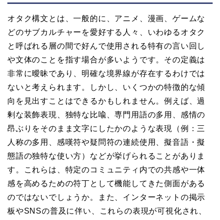
オタク構文とは、一般的に、アニメ、漫画、ゲームな
どのサブカルチャーを愛好する人々、いわゆるオタク
と呼ばれる層の間で好んで使用される特有の言い回し
や文体のことを指す場合が多いようです。その定義は
非常に曖昧であり、明確な境界線が存在するわけでは
ないと考えられます。しかし、いくつかの特徴的な傾
向を見出すことはできるかもしれません。例えば、過
剰な装飾表現、独特な比喩、専門用語の多用、感情の
昂ぶりをそのまま文字にしたかのような表現（例：三
人称の多用、感嘆符や疑問符の連続使用、擬音語・擬
態語の独特な使い方）などが挙げられることがありま
す。これらは、特定のコミュニティ内での共感や一体
感を高めるための符丁として機能してきた側面がある
のではないでしょうか。また、インターネットの掲示
板やSNSの普及に伴い、これらの表現が可視化され、