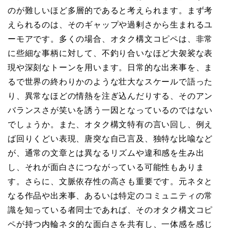
のが難しいほど多層的であると考えられます。まず考
えられるのは、そのギャップや過剰さから生まれるユ
ーモアです。多くの場合、オタク構文コピペは、非常
に些細な事柄に対して、不釣り合いなほど大袈裟な表
現や深刻なトーンを用います。日常的な出来事を、ま
るで世界の終わりかのような壮大なスケールで語った
り、異常なほどの情熱を注ぎ込んだりする、そのアン
バランスさが笑いを誘う一因となっているのではない
でしょうか。また、オタク構文特有の言い回し、例え
ば回りくどい表現、唐突な自己言及、独特な比喩など
が、通常の文章とは異なるリズムや違和感を生み出
し、それが面白さにつながっている可能性もありま
す。さらに、文脈依存性の高さも重要です。元ネタと
なる作品や出来事、あるいは特定のコミュニティの常
識を知っている者同士であれば、そのオタク構文コピ
ペが持つ内輪ネタ的な面白さを共有し、一体感を感じ