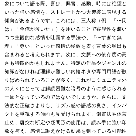
象について語る際、喜び、興奮、感動、時には絶望と
いった強い感情を、ストレートかつ大袈裟に表現する
傾向があるようです。これには、三人称（例：「〜氏
は」「全俺が泣いた」）を用いることで客観性を装い
つつ主観的な感情を吐露する手法や、「〜すぎて無
理」「尊い」といった感情の極致を表す言葉の頻出も
含まれると考えられます。次に、文脈への依存度の高
さも特徴的かもしれません。特定の作品やジャンルの
知識がなければ理解が難しい内輪ネタや専門用語が散
りばめられていることが多く、これがコミュニティ外
の人々にとっては解読困難な暗号のように感じられる
一因となっているのではないでしょうか。さらに、文
法的な正確さよりも、リズム感や語感の良さ、インパ
クトを重視する傾向も見受けられます。倒置法や体言
止め、唐突な断定や疑問形の使用は、読み手に強い印
象を与え、感情に訴えかける効果を狙っている可能性