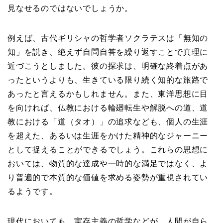
見なせるのではないでしょうか。
例えば、古代ギリシャの哲学者ソクラテスは「無知の
知」を説き、絶えず自問自答を繰り返すことで真理に
近づこうとしました。彼の探求は、明確な終着点があ
ったというよりも、生きている限り続く知的な旅路で
あったと言えるかもしれません。また、東洋思想に目
を向ければ、仏教における輪廻転生や解脱への道、道
教における「道（タオ）」の追求なども、個人の生涯
を超えた、あるいは生涯をかけた精神的なジャーニー
として捉えることができるでしょう。これらの思想に
おいては、物質的な達成や一時的な満足ではなく、よ
り普遍的で本質的な価値を求める姿勢が重視されてい
るようです。
現代においても、実存主義の哲学などが、人間が自ら