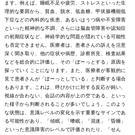
ます。例えば、睡眠不足や疲労、ストレスといった生
理的な要因から、貧血、脱水、低血糖、甲状腺機能低
下症などの内科的な疾患、あるいはうつ病や不安障害
といった精神的な不調、さらには脳血管障害や認知症
の初期症状など、神経学的な問題が隠れている可能性
も否定できません。医療者は、患者さんの訴えを注意
深く聞き取り、他の症状や病歴、診察所見、検査結果
などを総合的に評価し、その「ぼーっとする」原因を
探っていくことになります。また、医療者が客観的に
見て患者さんが「ぼーっとしている」と判断する場合
もあります。これは、呼びかけに対する反応が鈍い、
視線が合わない、会話の内容が上の空である、といっ
た様子から判断されることが多いでしょう。このよう
な状態は、意識レベルの変化を示す重要なサインであ
る可能性があり、「傾眠」「嗜眠」「混迷」「昏睡」
といった意識障害のレベルで評価されたり、「せん