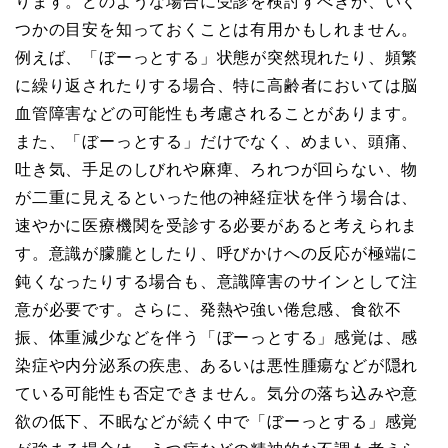
ります。どのような場合に受診を検討すべきか、いく
つかの目安を知っておくことは有用かもしれません。
例えば、「ぼーっとする」状態が突然現れたり、頻繁
に繰り返されたりする場合、特に高齢者においては脳
血管障害などの可能性も考慮されることがあります。
また、「ぼーっとする」だけでなく、めまい、頭痛、
吐き気、手足のしびれや麻痺、ろれつが回らない、物
が二重に見えるといった他の神経症状を伴う場合は、
速やかに医療機関を受診する必要があると考えられま
す。意識が朦朧としたり、呼びかけへの反応が極端に
鈍くなったりする場合も、意識障害のサインとして注
意が必要です。さらに、発熱や強い倦怠感、食欲不
振、体重減少などを伴う「ぼーっとする」感覚は、感
染症や内分泌系の疾患、あるいは悪性腫瘍などが隠れ
ている可能性も否定できません。気分の落ち込みや意
欲の低下、不眠などが続く中で「ぼーっとする」感覚