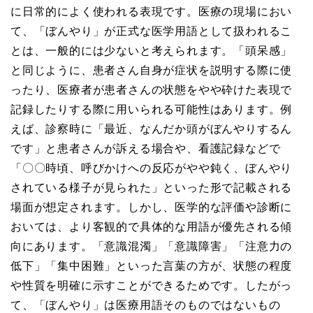
に日常的によく使われる表現です。医療の現場におい
て、「ぼんやり」が正式な医学用語として扱われるこ
とは、一般的には少ないと考えられます。「頭呆感」
と同じように、患者さん自身が症状を説明する際に使
ったり、医療者が患者さんの状態をやや砕けた表現で
記録したりする際に用いられる可能性はあります。例
えば、診察時に「最近、なんだか頭がぼんやりするん
です」と患者さんが訴える場合や、看護記録などで
「〇〇時頃、呼びかけへの反応がやや鈍く、ぼんやり
されている様子が見られた」といった形で記載される
場面が想定されます。しかし、医学的な評価や診断に
おいては、より客観的で具体的な用語が優先される傾
向にあります。「意識混濁」「意識障害」「注意力の
低下」「集中困難」といった言葉の方が、状態の程度
や性質を明確に示すことができるためです。したがっ
て、「ぼんやり」は医療用語そのものではないもの