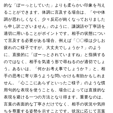
的な「ぼーっとしていた」よりも柔らかい印象を与え
ることができます。体調に言及する場合は、「やや体
調が思わしくなく、少々反応が鈍くなっておりました
ら申し訳ございません」のように、謙譲語や丁寧語を
適切に用いることがポイントです。相手の状態につい
て言及する必要がある場合、例えば「〇〇様は少しお
疲れのご様子ですが、大丈夫でしょうか？」のよう
に、直接的に「ぼーっとされていますね」と指摘する
のではなく、相手を気遣う形で尋ねるのが適切でしょ
う。あるいは、「何かお考え事でしょうか？」と、相
手の思考に寄り添うような問いかけも有効かもしれま
せん。「心ここにあらずといったご様子」のような慣
用句的な表現を使うことも、場合によっては直接的な
表現を避ける一つの方法となり得ます。重要なのは、
言葉の表面的な丁寧さだけでなく、相手の状況や気持
ちを尊重する姿勢を示すことです。状況に応じて言葉