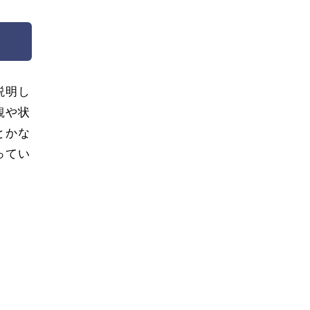
説明し
観や状
とかな
ってい