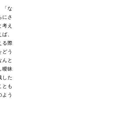
、「な
ちにさ
と考え
えば、
える際
をどう
なんと
し曖昧
残した
ことも
のよう