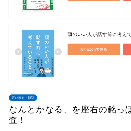
頭のいい人が話す前に考え
Amazonで見る
言い換え・類語
なんとかなる、を座右の銘っ
査！