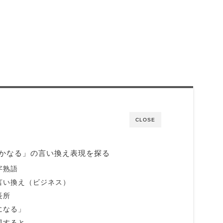
CLOSE
かなる」の言い換え表現を探る
字熟語
言い換え（ビジネス）
長所
になる」
現すると