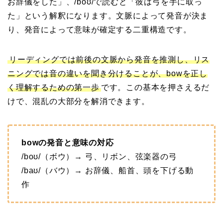
お辞儀をした」、/boʊ/で読むと「彼は弓を手に取っ
た」という解釈になります。文脈によって発音が決ま
り、発音によって意味が確定する二重構造です。
リーディングでは前後の文脈から発音を推測し、リス
ニングでは音の違いを聞き分けることが、bowを正し
く理解するための第一歩
です。この基本を押さえるだ
けで、混乱の大部分を解消できます。
bowの発音と意味の対応
/boʊ/（ボウ）→ 弓、リボン、弦楽器の弓
/baʊ/（バウ）→ お辞儀、船首、頭を下げる動
作