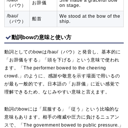
She made a graceful bow
お辞儀
（バウ）
on stage.
/baʊ/
We stood at the bow of the
船首
（バウ）
ship.
動詞bowの意味と使い方
動詞としてのbowは/baʊ/（バウ）と発音し、基本的に
「お辞儀をする」「頭を下げる」という意味で使われ
ます。「The performer bowed to the cheering
crowd.」のように、感謝や敬意を示す場面で用いるの
が最も一般的です。日本語の「お辞儀」に近い感覚で
理解できるため、なじみやすい意味と言えます。
動詞のbowには「屈服する」「従う」という比喩的な
意味もあります。相手の権威や圧力に負けるニュアン
スで、「The government bowed to public pressure.」