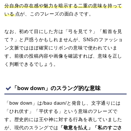
分自身の存在感や魅力を暗示する二重の意味を持って
いる
点が、このフレーズの面白さです。
なお、初めて目にした方は「弓を見て？」「船首を見
て？」と戸惑うかもしれませんが、SNSのファッショ
ン文脈ではほぼ確実にリボンの意味で使われていま
す。前後の投稿内容や画像を確認すれば、意味を正し
く判断できるでしょう。
「bow down」のスラング的な意味
「bow down」は/baʊ daʊn/と発音し、文字通りには
「ひれ伏す」「平伏する」という意味のフレーズで
す。歴史的には王や神に対する行為を表していました
が、現代のスラングでは
「敬意を払え」「私のすごさ