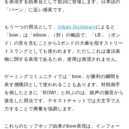
を表現する効果音として歌詞に登場します。日本語の
「バーン」に近い感覚です。
もう一つの用法として、
Urban Dictionary
によると
「bow」は「elbow」（肘）の略語で、「LB」（ポン
ド）の音を含むことから1ポンドの大麻を指すストリー
トスラングとしても使われます。ただしこれは違法薬
物に関する表現であるため、使用は推奨されません。
ゲーミングコミュニティでは「bow」が勝利の瞬間を
表す感嘆詞として使われることもあります。対戦相手
を倒したときに「BOW!」と叫ぶのは、銃声の擬音から
派生した用法です。テキストチャットでは大文字で入
力することで興奮を強調します。
これらのヒップホップ由来のbow表現は、インフォー