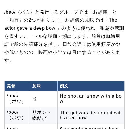
/baʊ/（バウ）と発音するグループでは「お辞儀」と
「船首」の2つがあります。お辞儀の意味では「The
actor gave a deep bow.」のように使われ、敬意や感謝
を表すフォーマルな場面で頻出します。船首は航海用
語で船の先端部分を指し、日常会話では使用頻度がや
や低いものの、映画や小説では目にすることがありま
す。
発音
意味
例文
/boʊ/
He shot an arrow with a bo
弓
（ボウ）
w.
/boʊ/
リボン・
The gift was decorated wit
（ボウ）
h a red bow.
蝶結び
/baʊ/