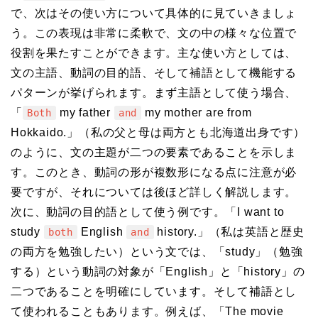
で、次はその使い方について具体的に見ていきましょ
う。この表現は非常に柔軟で、文の中の様々な位置で
役割を果たすことができます。主な使い方としては、
文の主語、動詞の目的語、そして補語として機能する
パターンが挙げられます。まず主語として使う場合、
「
my father
my mother are from
Both
and
Hokkaido.」（私の父と母は両方とも北海道出身です）
のように、文の主題が二つの要素であることを示しま
す。このとき、動詞の形が複数形になる点に注意が必
要ですが、それについては後ほど詳しく解説します。
次に、動詞の目的語として使う例です。「I want to
study
English
history.」（私は英語と歴史
both
and
の両方を勉強したい）という文では、「study」（勉強
する）という動詞の対象が「English」と「history」の
二つであることを明確にしています。そして補語とし
て使われることもあります。例えば、「The movie