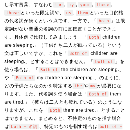
し示す言葉、すなわち
,
,
,
,
the
my
your
these
といった限定詞や、
,
といった目的格
those
us
them
の代名詞が続くという点です。一方で、「
」は限
both
定詞がない普通の名詞の前に直接置くことができま
す。具体例で比較してみましょう。「
children
Both
are sleeping.」（子供たち二人が眠っている）という
文は正しいですが、これを「
children are
Both of
sleeping.」とすることはできません。「
」を
both of
使う場合は、「
the children are sleeping.」
Both of
や「
my children are sleeping.」のように、
Both of
どの子供たちなのかを特定する
や
が必要にな
the
my
ります。また、代名詞を使う場合は「
them
Both of
are tired.」（彼らは二人とも疲れている）のようにな
りますが、これを「
them are tired.」とすること
Both
はできません。まとめると、不特定のものを指す場合
は
、特定のものを指す場合は
both + 名詞
both of +