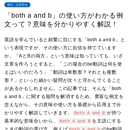
例文・文章作法
「both a and b」の使い方がわかる例
文って？意味を分かりやすく解説！
英語を学んでいると頻繁に目にする「both a and b」と
いう表現ですが、その使い方に自信を持てています
か。「AとBの両方」という意味は知っていても、いざ
文章を作ろうとすると、「この場合のbe動詞は何を使
えばいいのだろう」「動詞は単数形？それとも複数
形？」といった細かい疑問が次々と浮かんでくること
があるかもしれません。この記事では、そんな「both
a and b」に関する疑問を解消するため、豊富な例文を
交えながら、その意味や使い方を基礎から応用まで分
かりやすく解説していきます。
が持つ
Both A and B
基本的な意味合いから、
を主語にする
Both A and B
ときの動詞の選び方、例えば
のbe動詞
both a and b