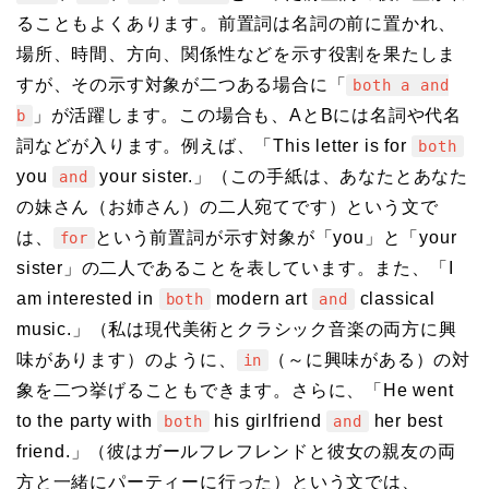
ることもよくあります。前置詞は名詞の前に置かれ、
場所、時間、方向、関係性などを示す役割を果たしま
すが、その示す対象が二つある場合に「
both a and
」が活躍します。この場合も、AとBには名詞や代名
b
詞などが入ります。例えば、「This letter is for
both
you
your sister.」（この手紙は、あなたとあなた
and
の妹さん（お姉さん）の二人宛てです）という文で
は、
という前置詞が示す対象が「you」と「your
for
sister」の二人であることを表しています。また、「I
am interested in
modern art
classical
both
and
music.」（私は現代美術とクラシック音楽の両方に興
味があります）のように、
（～に興味がある）の対
in
象を二つ挙げることもできます。さらに、「He went
to the party with
his girlfriend
her best
both
and
friend.」（彼はガールフレフレンドと彼女の親友の両
方と一緒にパーティーに行った）という文では、