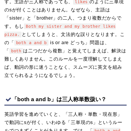
す。主語が三人称であっても、
のように三単現
likes
のsが付くことはありません。なぜなら、主語は
「sister」と「brother」の二人、つまり複数だからで
す。もし
Both my sister and my brother likes
としてしまうと、文法的な誤りとなります。こ
pizza.
の「
is or are どっち」問題は、
both a and b
「
は二つだから複数」と覚えてしまえば、解決は
both
難しくありません。このルールを一度理解してしまえ
ば、動詞の形に迷うことなく、スムーズに英文を組み
立てられるようになるでしょう。
「both a and b」は三人称単数扱い？
英語学習を進めていくと、「三人称・単数・現在形」
で動詞にsが付く、いわゆる「三単現のs」というルー
ルでつまずくことがあります。では、「
both a and