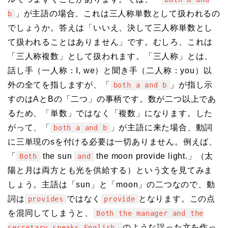
」が主語の場合、これは三人称単数として扱われるの
b
でしょうか。答えは「いいえ、決して三人称単数とし
て扱われることはありません」です。むしろ、これは
「三人称複数」として扱われます。「三人称」とは、
話し手（一人称：I, we）と聞き手（二人称：you）以
外の全てを指しますが、「
」が指し示
both a and b
すのはAとBの「二つ」の事柄です。数が二つ以上であ
るため、「単数」ではなく「複数」になります。した
がって、「
」が主語に来た場合、動詞
both a and b
に三単現のsを付ける必要は一切ありません。例えば、
「
the sun
the moon provide light.」（太
Both
and
陽と月は両方とも光を供給する）という文を見てみま
しょう。主語は「sun」と「moon」の二つなので、動
詞は
ではなく
となります。この点
provides
provide
を混同してしまうと、
Both the manager and the
のような誤った文を作っ
secretary speaks English.