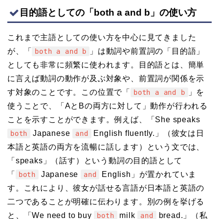
目的語としての「both a and b」の使い方
これまで主語としての使い方を中心に見てきました
が、「
」は動詞や前置詞の「目的語」
both a and b
としても非常に頻繁に使われます。目的語とは、簡単
に言えば動詞の動作が及ぶ対象や、前置詞が関係を示
す対象のことです。この位置で「
」を
both a and b
使うことで、「AとBの両方に対して」動作が行われる
ことを示すことができます。例えば、「She speaks
Japanese
English fluently.」（彼女は日
both
and
本語と英語の両方を流暢に話します）という文では、
「speaks」（話す）という動詞の目的語として
「
Japanese
English」が置かれていま
both
and
す。これにより、彼女が話せる言語が日本語と英語の
二つであることが明確に伝わります。別の例を挙げる
と、「We need to buy
milk
bread.」（私
both
and