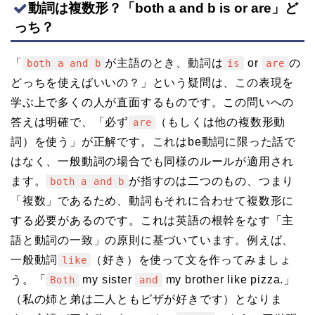
動詞は複数形？「both a and b is or are」ど
っち？
「
が主語のとき、動詞は
or
の
both a and b
is
are
どっちを使えばいいの？」という疑問は、この表現を
学ぶ上で多くの人が直面するものです。この問いへの
答えは明確で、「必ず
（もしくは他の複数形動
are
詞）を使う」が正解です。これはbe動詞に限った話で
はなく、一般動詞の場合でも同様のルールが適用され
ます。
が指すのは二つのもの、つまり
both a and b
「複数」であるため、動詞もそれに合わせて複数形に
する必要があるのです。これは英語の根幹をなす「主
語と動詞の一致」の原則に基づいています。例えば、
一般動詞
（好き）を使って文を作ってみましょ
like
う。「
my sister
my brother like pizza.」
Both
and
（私の姉と弟は二人ともピザが好きです）となりま