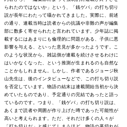
られたのではないか」という、「銭ゲバ」の打ち切り
説が長年にわたって囁かれてきました。実際に、前述
の通り、連載当時は読者からの抗議や非難の声が編集
部に数多く寄せられたと言われています。少年誌に掲
載するにはあまりにも倫理的に問題がある、子供に悪
影響を与える、といった意見が多かったようです。こ
のような状況から、雑誌側が連載を続けさせるわけに
はいかなくなった、という推測が生まれるのも自然な
ことかもしれません。しかし、作者であるジョージ秋
山先生は、後のインタビューなどで、この打ち切り説
を否定しています。物語の結末は連載開始当初から決
めていたものであり、予定通りの完結であったと語っ
ているのです。つまり、「銭ゲバ」の打ち切り説は、
あくまで読者や周囲が作り上げた噂であった可能性が
高いと考えられます。ただ、それだけ多くの人々が
「打ち切りだ」と感じてしまうほど、物語の幕切れが