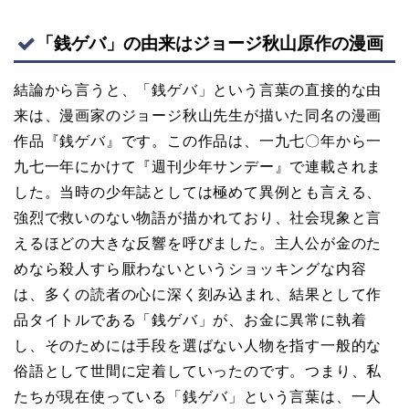
「銭ゲバ」の由来はジョージ秋山原作の漫画
結論から言うと、「銭ゲバ」という言葉の直接的な由
来は、漫画家のジョージ秋山先生が描いた同名の漫画
作品『銭ゲバ』です。この作品は、一九七〇年から一
九七一年にかけて『週刊少年サンデー』で連載されま
した。当時の少年誌としては極めて異例とも言える、
強烈で救いのない物語が描かれており、社会現象と言
えるほどの大きな反響を呼びました。主人公が金のた
めなら殺人すら厭わないというショッキングな内容
は、多くの読者の心に深く刻み込まれ、結果として作
品タイトルである「銭ゲバ」が、お金に異常に執着
し、そのためには手段を選ばない人物を指す一般的な
俗語として世間に定着していったのです。つまり、私
たちが現在使っている「銭ゲバ」という言葉は、一人