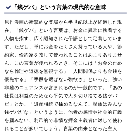
「銭ゲバ」という言葉の現代的な意味
原作漫画の衝撃的な登場から半世紀以上が経過した現
在、「銭ゲバ」という言葉は、お金に異常に執着する
人物を指す、広く認知された俗語として定着していま
す。ただし、単にお金をたくさん持っている人や、節
約家、倹約家を指して使われることはあまりありませ
ん。この言葉が使われるとき、そこには「お金のため
なら倫理や道徳を無視する」「人間関係よりも金銭を
優先する」「手段を選ばない強欲さ」といった、強い
非難のニュアンスが含まれるのが一般的です。「あの
社長は利益のためなら平気で人を切り捨てる銭ゲバ
だ」とか、「遺産相続で揉めるなんて、親族はみんな
銭ゲバだな」というように、他者の感情や社会的正義
を顧みない、利己的で非情な拝金主義者に対して使わ
れることが多いでしょう。言葉の由来となった主人