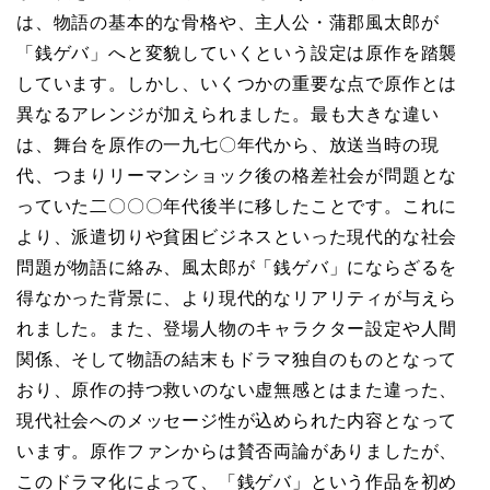
は、物語の基本的な骨格や、主人公・蒲郡風太郎が
「銭ゲバ」へと変貌していくという設定は原作を踏襲
しています。しかし、いくつかの重要な点で原作とは
異なるアレンジが加えられました。最も大きな違い
は、舞台を原作の一九七〇年代から、放送当時の現
代、つまりリーマンショック後の格差社会が問題とな
っていた二〇〇〇年代後半に移したことです。これに
より、派遣切りや貧困ビジネスといった現代的な社会
問題が物語に絡み、風太郎が「銭ゲバ」にならざるを
得なかった背景に、より現代的なリアリティが与えら
れました。また、登場人物のキャラクター設定や人間
関係、そして物語の結末もドラマ独自のものとなって
おり、原作の持つ救いのない虚無感とはまた違った、
現代社会へのメッセージ性が込められた内容となって
います。原作ファンからは賛否両論がありましたが、
このドラマ化によって、「銭ゲバ」という作品を初め