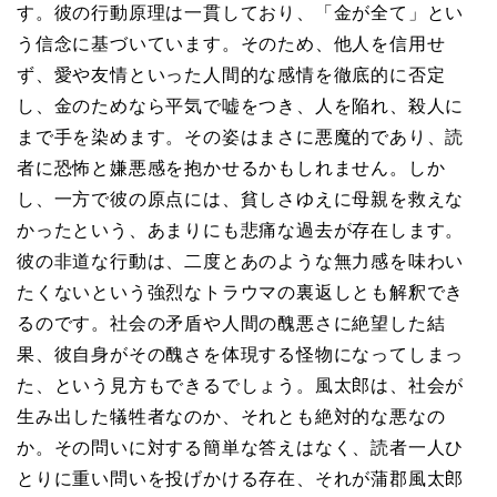
す。彼の行動原理は一貫しており、「金が全て」とい
う信念に基づいています。そのため、他人を信用せ
ず、愛や友情といった人間的な感情を徹底的に否定
し、金のためなら平気で嘘をつき、人を陥れ、殺人に
まで手を染めます。その姿はまさに悪魔的であり、読
者に恐怖と嫌悪感を抱かせるかもしれません。しか
し、一方で彼の原点には、貧しさゆえに母親を救えな
かったという、あまりにも悲痛な過去が存在します。
彼の非道な行動は、二度とあのような無力感を味わい
たくないという強烈なトラウマの裏返しとも解釈でき
るのです。社会の矛盾や人間の醜悪さに絶望した結
果、彼自身がその醜さを体現する怪物になってしまっ
た、という見方もできるでしょう。風太郎は、社会が
生み出した犠牲者なのか、それとも絶対的な悪なの
か。その問いに対する簡単な答えはなく、読者一人ひ
とりに重い問いを投げかける存在、それが蒲郡風太郎