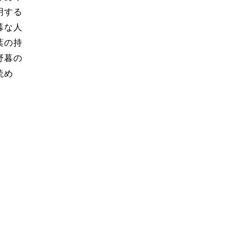
明する
暮な人
葉の持
野暮の
読め