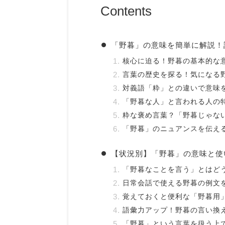
Contents
「野暮」の意味を簡単に解説！
核心に迫る！野暮の基本的な
言葉の歴史を探る！気になる
対義語「粋」との違いで意味
「野暮な人」と言われる人の
粋な褒め言葉？「野暮じゃな
「野暮」のニュアンスを伝え
【状況別】「野暮」の意味と使
「野暮なことを言う」とはど
日常会話で使える野暮の例文
覚えておくと便利な「野暮用
語彙力アップ！野暮の言い換
「野暮」という言葉を扱う上