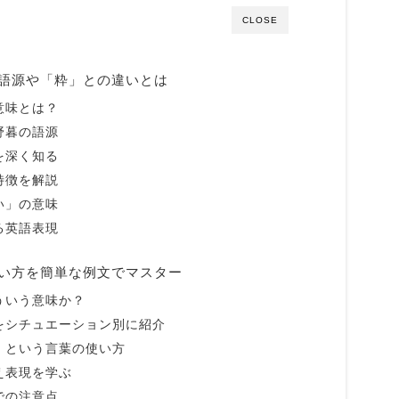
CLOSE
語源や「粋」との違いとは
意味とは？
野暮の語源
を深く知る
特徴を解説
い」の意味
る英語表現
い方を簡単な例文でマスター
ういう意味か？
をシチュエーション別に紹介
」という言葉の使い方
え表現を学ぶ
での注意点