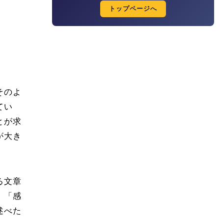
トップページへ
そのよ
てい
とが求
が大き
る文章
、「感
述べた