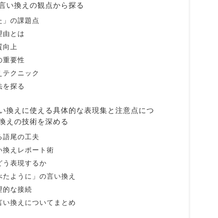
言い換えの観点から探る
た」の課題点
理由とは
質向上
の重要性
えテクニック
法を探る
い換えに使える具体的な表現集と注意点につ
換えの技術を深める
る語尾の工夫
い換えレポート術
どう表現するか
べたように」の言い換え
理的な接続
言い換えについてまとめ