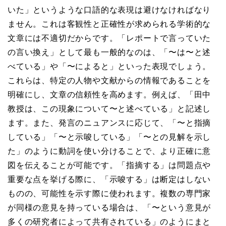
いた」というような口語的な表現は避けなければなり
ません。これは客観性と正確性が求められる学術的な
文章には不適切だからです。「レポートで言っていた
の言い換え」として最も一般的なのは、「〜は〜と述
べている」や「〜によると」といった表現でしょう。
これらは、特定の人物や文献からの情報であることを
明確にし、文章の信頼性を高めます。例えば、「田中
教授は、この現象について〜と述べている」と記述し
ます。また、発言のニュアンスに応じて、「〜と指摘
している」「〜と示唆している」「〜との見解を示し
た」のように動詞を使い分けることで、より正確に意
図を伝えることが可能です。「指摘する」は問題点や
重要な点を挙げる際に、「示唆する」は断定はしない
ものの、可能性を示す際に使われます。複数の専門家
が同様の意見を持っている場合は、「〜という意見が
多くの研究者によって共有されている」のようにまと