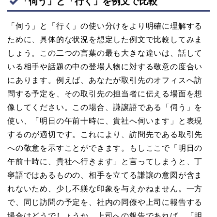
「伺う」と「行く」を例文で比較
「伺う」と「行く」の使い分けをより明確に理解する
ために、具体的な状況を想定した例文で比較してみま
しょう。この二つの言葉の最も大きな違いは、話して
いる相手や話題の中の登場人物に対する敬意の度合い
にあります。例えば、あなたが取引先のオフィスへ訪
問する予定を、その取引先の担当者に伝える場面を想
像してください。この場合、謙譲語である「伺う」を
使い、「明日の午前十時に、貴社へ伺います」と表現
するのが適切です。これにより、訪問先である取引先
への敬意を示すことができます。もしここで「明日の
午前十時に、貴社へ行きます」と言ってしまうと、丁
寧語ではあるものの、相手を立てる謙譲の意図が含ま
れないため、少し不躾な印象を与えかねません。一方
で、同じ訪問の予定を、社内の同僚や上司に報告する
場合はどうでしょうか。上司への報告であれば、「明