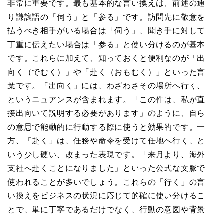
非常に重要です。最も基本的な言い換えは、前述の通
り謙譲語の「伺う」と「参る」です。訪問先に敬意を
払うべき相手がいる場合は「伺う」、聞き手に対して
丁重に伝えたい場合は「参る」と使い分けるのが基本
です。これらに加えて、知っておくと便利なのが「出
向く（でむく）」や「赴く（おもむく）」といった言
葉です。「出向く」には、わざわざその場所へ行く、
というニュアンスが含まれます。「この件は、私が直
接出向いて説明する必要があります」のように、自ら
の意思で能動的に行動する際に使うと効果的です。一
方、「赴く」は、任務や命令を受けて任地へ行く、と
いう少し硬い、改まった表現です。「来月より、海外
支社へ赴くことになりました」といった公式な文脈で
使われることが多いでしょう。これらの「行く」の言
い換えをビジネスの状況に応じて的確に使い分けるこ
とで、単に丁寧であるだけでなく、行動の意図や背景