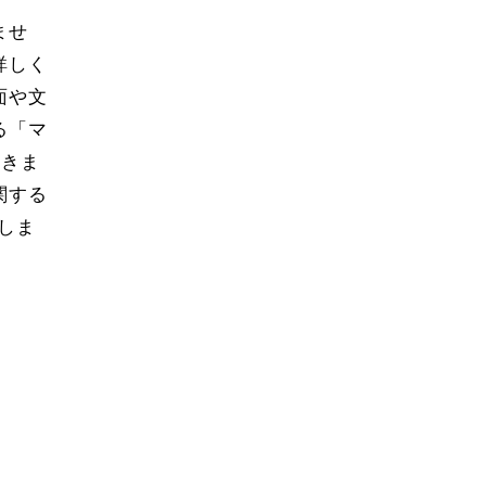
ませ
詳しく
面や文
る「マ
いきま
関する
説しま