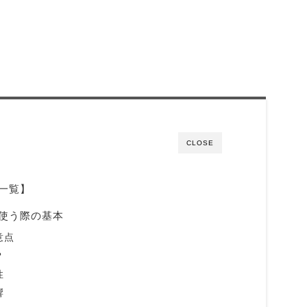
CLOSE
一覧】
使う際の基本
意点
？
性
響