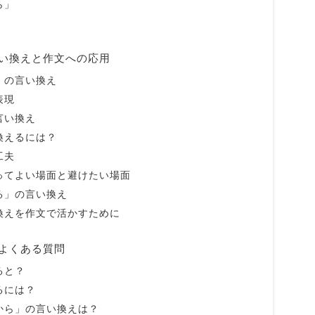
ら」
い換えと作文への応用
」の言い換え
表現
言い換え
換えるには？
工夫
ってよい場面と避けたい場面
る」の言い換え
換えを作文で活かすために
よくある質問
ると？
るには？
から」の言い換えは？