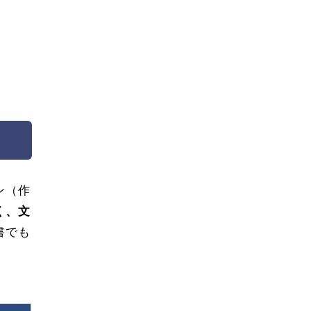
ン（作
く、文
書でも