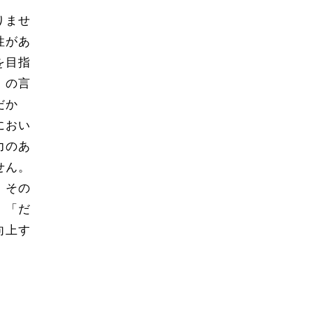
りませ
性があ
を目指
」の言
だか
におい
力のあ
せん。
、その
。「だ
向上す