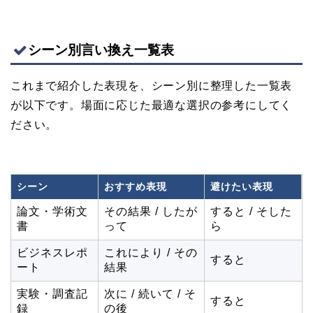
シーン別言い換え一覧表
これまで紹介した表現を、シーン別に整理した一覧表
が以下です。場面に応じた最適な選択の参考にしてく
ださい。
シーン
おすすめ表現
避けたい表現
論文・学術文
その結果 / したが
すると / そした
書
って
ら
ビジネスレポ
これにより / その
すると
ート
結果
実験・調査記
次に / 続いて / そ
すると
録
の後