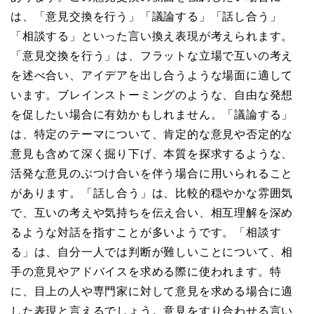
は、「意見交換を行う」「議論する」「話し合う」
「相談する」といった言い換え表現が考えられます。
「意見交換を行う」は、フラットな立場で互いの考え
を述べ合い、アイデアを出し合うような場面に適して
います。ブレインストーミングのような、自由な発想
を促したい場合に有効かもしれません。「議論する」
は、特定のテーマについて、肯定的な意見や否定的な
意見も含めて深く掘り下げ、本質を探求するような、
活発な意見のぶつけ合いを伴う場合に用いられること
があります。「話し合う」は、比較的穏やかな雰囲気
で、互いの考えや気持ちを伝え合い、相互理解を深め
るような対話を指すことが多いようです。「相談す
る」は、自分一人では判断が難しいことについて、相
手の意見やアドバイスを求める際に使われます。特
に、目上の人や専門家に対して意見を求める場合に適
した表現と言えるでしょう。意見をすり合わせる言い